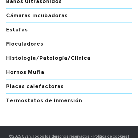
Baños Ultrasonidos
Cámaras incubadoras
Estufas
Floculadores
Histología/Patología/Clínica
Hornos Mufla
Placas calefactoras
Termostatos de inmersión
©2025 Ovan. Todos los derechos reservados. -
Política de cookies
|