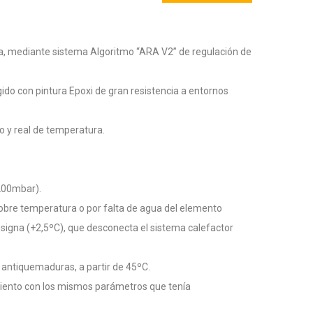
a, mediante sistema Algoritmo “ARA V2” de regulación de
egido con pintura Epoxi de gran resistencia a entornos
do y real de temperatura.
200mbar).
sobre temperatura o por falta de agua del elemento
signa (+2,5ºC), que desconecta el sistema calefactor
 antiquemaduras, a partir de 45ºC.
miento con los mismos parámetros que tenía