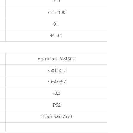
300
-10 – 100
0,1
+/- 0,1
Acero Inox. AISI 304
25x13x15
50x45x57
20,0
IP52
Tribox 52x52x70