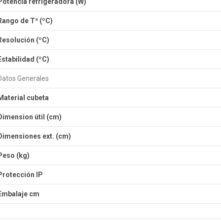
Potencia refrigeradora (W)
Rango de Tª
(ºC)
Resolución
(ºC)
Estabilidad (ºC)
Datos Generales
Material cubeta
Dimension útil
(cm)
Dimensiones ext.
(cm)
Peso
(kg)
Protección IP
Embalaje cm