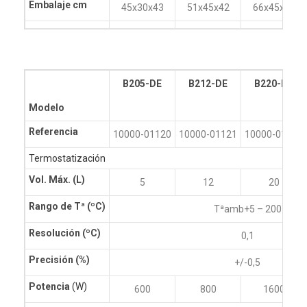
Embalaje cm
45x30x43
51x45x42
66x45x43
B205-DE
B212-DE
B220-DE
Modelo
Referencia
10000-01120
10000-01121
10000-01122
Termostatización
Vol. Máx.
(L)
5
12
20
Rango de Tª
(ºC)
Tªamb+5 – 200
Resolución
(ºC)
0,1
Precisión (%)
+/-0,5
Potencia
(W)
600
800
1600