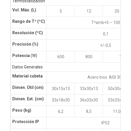
Termostatización
Vol. Máx.
(L)
5
12
20
Rango de Tª
(ºC)
Tªamb+5 – 100
Resolución
(ºC)
0,1
Precisión (%)
+/-0,5
Potencia
(W)
600
800
1600
Datos Generales
Material cubeta
Acero Inox. AISI 304
Dimen. Útil
(cm)
30x15x13
33x30x13
50x30x13
Dimen. Ext.
(cm)
33x18x30
36x33x30
53x33x30
Peso
(kg)
6,2
8,5
11,0
Protección IP
IP52