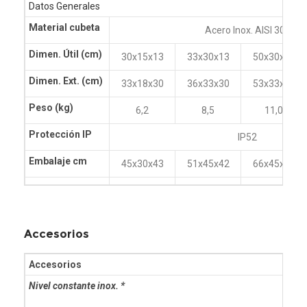
Datos Generales
Material cubeta
Acero Inox. AISI 304
Dimen. Útil
(cm)
30x15x13
33x30x13
50x30x13
Dimen. Ext.
(cm)
33x18x30
36x33x30
53x33x30
Peso
(kg)
6,2
8,5
11,0
Protección IP
IP52
Embalaje cm
45x30x43
51x45x42
66x45x43
Accesorios
Accesorios
Nivel constante inox. *