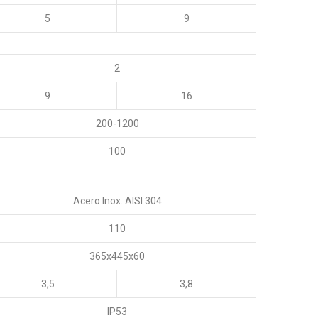
5
9
2
9
16
200-1200
100
Acero Inox. AISI 304
110
365x445x60
3,5
3,8
IP53