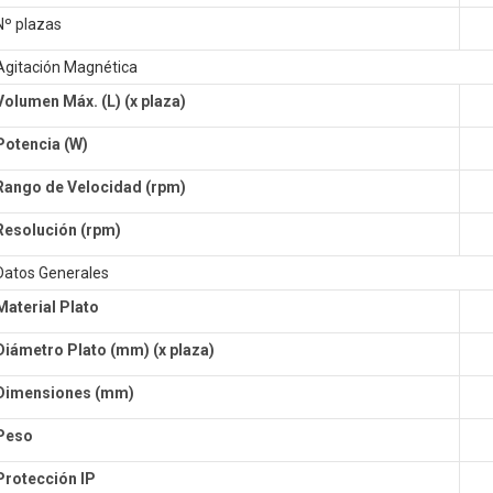
Nº plazas
Agitación Magnética
Volumen Máx. (L)
(x plaza)
Potencia (W)
Rango de Velocidad (rpm)
Resolución (rpm)
Datos Generales
Material Plato
Diámetro Plato (mm)
(x plaza)
Dimensiones (mm)
Peso
Protección IP