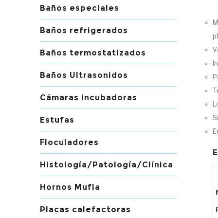
Baños especiales
M
Baños refrigerados
p
V
Baños termostatizados
I
Baños Ultrasonidos
P
T
Cámaras incubadoras
L
S
Estufas
E
Floculadores
E
Histología/Patología/Clínica
Hornos Mufla
Placas calefactoras