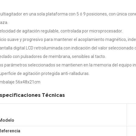
ultiagitador en una sola plataforma con 5 ó 9 posiciones, con única co
laza.
elocidad de agitación regulable, controlada por microprocesador.
nicio suave y progresivo para mantener el acoplamiento magnético, ind
antalla digital LCD retroiluminada con indicación del valor seleccionado 
eclado con pulsadores de membrana, sensibles al tacto.
os parámetros seleccionados se mantienen en la memoria del equipo i
uperficie de agitación protegida anti-ralladuras.
mbalaje 56x48x21cm
specificaciones Técnicas
Modelo
Referencia