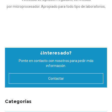
por microprocesador. Apropiado para todo tipo de laboratorios,
para viscosidades cinemáticas de hasta 100cSt. Mantiene
constante la velocidad seleccionada, independientemente de
que las condiciones de la muestra varíen. Inicio suave y
progresivo para mantener el acoplamiento
¿Interesado?
Ponte en contacto con nosotros para pedir más
información.
Contactar
Categorías